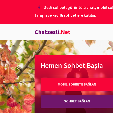
Sesli sohbet, görüntülü chat, mobil soh
tanışın ve keyifli sohbetlere katılın.
Chatsesli
.Net
Hemen Sohbet Başla
MOBIL SOHBETE BAĞLAN
SOHBET BAĞLAN