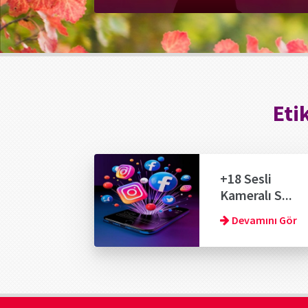
Eti
+18 Sesli
Kameralı S...
Devamını Gör