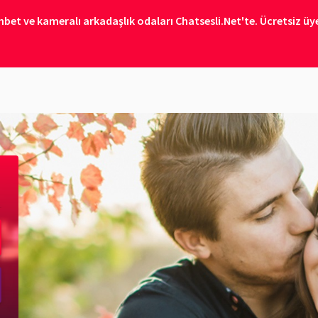
bet ve kameralı arkadaşlık odaları Chatsesli.Net'te. Ücretsiz üye