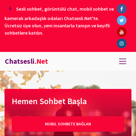
Sesli sohbet, görüntülü chat, mobil sohbet ve
kameralı arkadaşlık odaları Chatsesli.Net'te.
Ücretsiz üye olun, yeni insanlarla tanışın ve keyifli
sohbetlere katılın.
Chatsesli
.Net
Hemen Sohbet Başla
MOBIL SOHBETE BAĞLAN