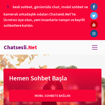
Sesli sohbet, görüntülü chat, mobil sohbet ve
kameralı arkadaşlık odaları Chatsesli.Net'te.
Ücretsiz üye olun, yeni insanlarla tanışın ve keyifli
sohbetlere katılın.
Chatsesli
.Net
Hemen Sohbet Başla
MOBIL SOHBETE BAĞLAN