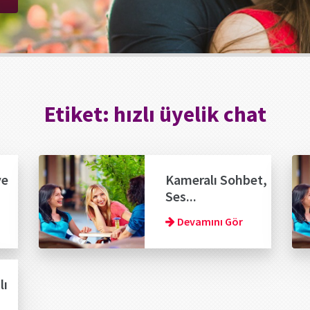
Etiket:
hızlı üyelik chat
ve
Kameralı Sohbet,
Ses...
Devamını Gör
lı