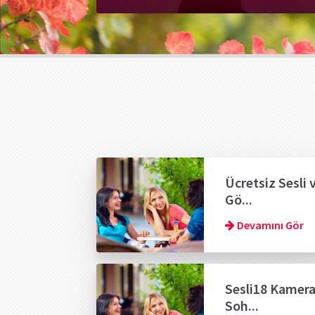
Ücretsiz Sesli 
Gö...
Devamını Gör
Sesli18 Kamera
Soh...