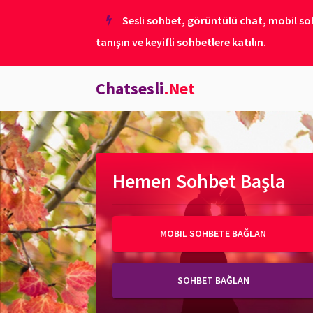
Sesli sohbet, görüntülü chat, mobil soh
tanışın ve keyifli sohbetlere katılın.
Chatsesli
.Net
Hemen Sohbet Başla
MOBIL SOHBETE BAĞLAN
SOHBET BAĞLAN