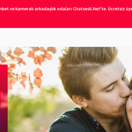
bet ve kameralı arkadaşlık odaları Chatsesli.Net'te. Ücretsiz üye