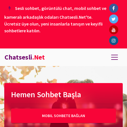
Sesli sohbet, görüntülü chat, mobil sohbet ve
kameralı arkadaşlık odaları Chatsesli.Net'te.
Ücretsiz üye olun, yeni insanlarla tanışın ve keyifli
sohbetlere katılın.
Chatsesli
.Net
Hemen Sohbet Başla
MOBIL SOHBETE BAĞLAN