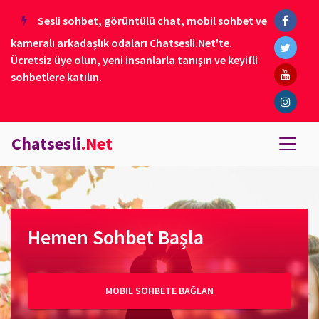
Sesli sohbet, görüntülü chat, mobil sohbet ve
kameralı arkadaşlık odaları Chatsesli.Net'te.
Ücretsiz üye olun, yeni insanlarla tanışın ve keyifli
sohbetlere katılın.
Chatsesli
.Net
Hemen Sohbet Başla
MOBIL SOHBETE BAĞLAN