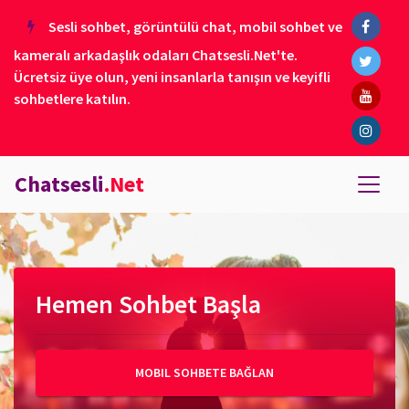
Sesli sohbet, görüntülü chat, mobil sohbet ve
kameralı arkadaşlık odaları Chatsesli.Net'te.
Ücretsiz üye olun, yeni insanlarla tanışın ve keyifli
sohbetlere katılın.
Chatsesli
.Net
Hemen Sohbet Başla
MOBIL SOHBETE BAĞLAN