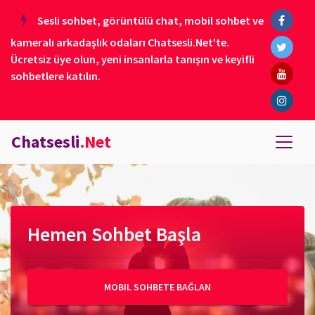
Sesli sohbet, görüntülü chat, mobil sohbet ve
kameralı arkadaşlık odaları Chatsesli.Net'te.
Ücretsiz üye olun, yeni insanlarla tanışın ve keyifli
sohbetlere katılın.
Chatsesli
.Net
Hemen Sohbet Başla
MOBIL SOHBETE BAĞLAN