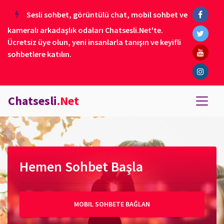
Sesli sohbet, görüntülü chat, mobil sohbet ve
kameralı arkadaşlık odaları Chatsesli.Net'te.
Ücretsiz üye olun, yeni insanlarla tanışın ve keyifli
sohbetlere katılın.
Chatsesli
.Net
Hemen Sohbet Başla
MOBIL SOHBETE BAĞLAN