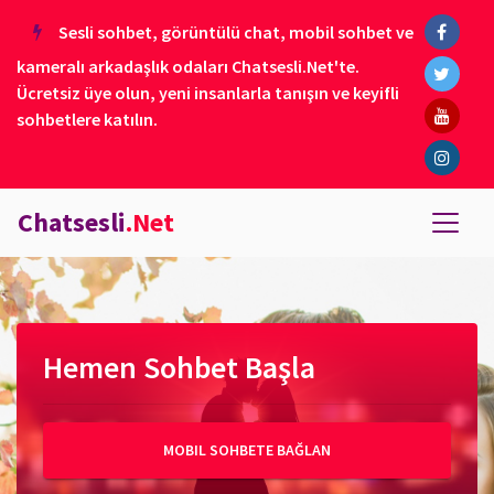
Sesli sohbet, görüntülü chat, mobil sohbet ve
kameralı arkadaşlık odaları Chatsesli.Net'te.
Ücretsiz üye olun, yeni insanlarla tanışın ve keyifli
sohbetlere katılın.
Chatsesli
.Net
Hemen Sohbet Başla
MOBIL SOHBETE BAĞLAN