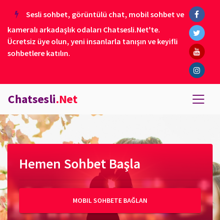
Sesli sohbet, görüntülü chat, mobil sohbet ve
kameralı arkadaşlık odaları Chatsesli.Net'te.
Ücretsiz üye olun, yeni insanlarla tanışın ve keyifli
sohbetlere katılın.
Chatsesli
.Net
Hemen Sohbet Başla
MOBIL SOHBETE BAĞLAN