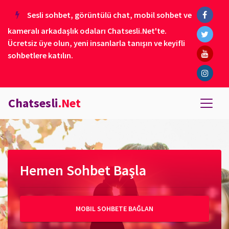
Sesli sohbet, görüntülü chat, mobil sohbet ve
kameralı arkadaşlık odaları Chatsesli.Net'te.
Ücretsiz üye olun, yeni insanlarla tanışın ve keyifli
sohbetlere katılın.
Chatsesli
.Net
Hemen Sohbet Başla
MOBIL SOHBETE BAĞLAN