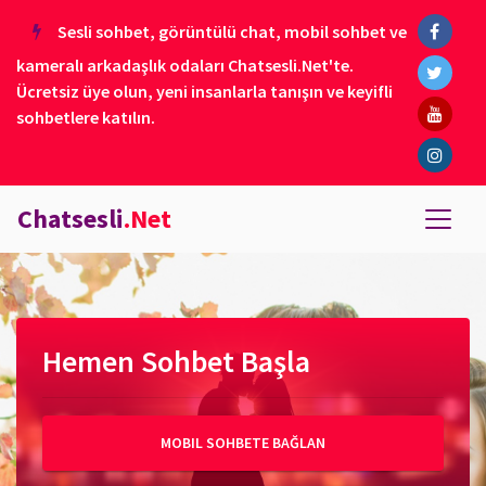
Sesli sohbet, görüntülü chat, mobil sohbet ve
kameralı arkadaşlık odaları Chatsesli.Net'te.
Ücretsiz üye olun, yeni insanlarla tanışın ve keyifli
sohbetlere katılın.
Chatsesli
.Net
Hemen Sohbet Başla
MOBIL SOHBETE BAĞLAN