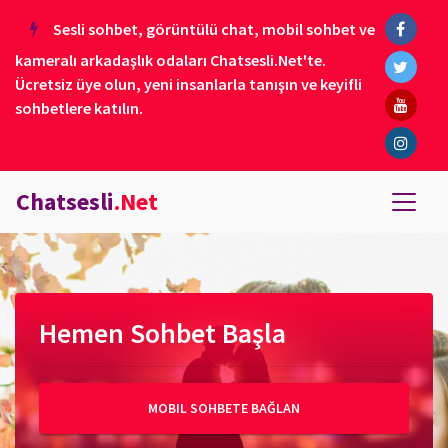
Sesli sohbet, görüntülü chat, mobil sohbet ve
kameralı arkadaşlık odaları Chatsesli.Net'te.
Ücretsiz üye olun, yeni insanlarla tanışın ve keyifli
sohbetlere katılın.
Chatsesli
.Net
Hemen Sohbet Başla
MOBIL SOHBETE BAĞLAN