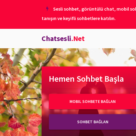
Sesli sohbet, görüntülü chat, mobil soh
tanışın ve keyifli sohbetlere katılın.
Chatsesli
.Net
Hemen Sohbet Başla
MOBIL SOHBETE BAĞLAN
SOHBET BAĞLAN