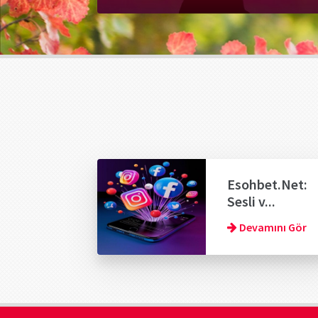
Esohbet.Net:
Sesli v...
Devamını Gör