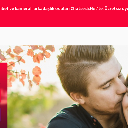
bet ve kameralı arkadaşlık odaları Chatsesli.Net'te. Ücretsiz üye