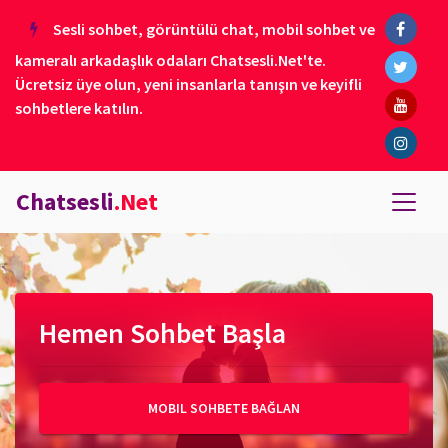
Sesli sohbet, görüntülü chat, mobil sohbet ve
kameralı arkadaşlık odaları Chatsesli.Net'te.
Ücretsiz üye olun, yeni insanlarla tanışın ve keyifli
sohbetlere katılın.
Chatsesli
.Net
Hemen Sohbet Başla
MOBIL SOHBETE BAĞLAN