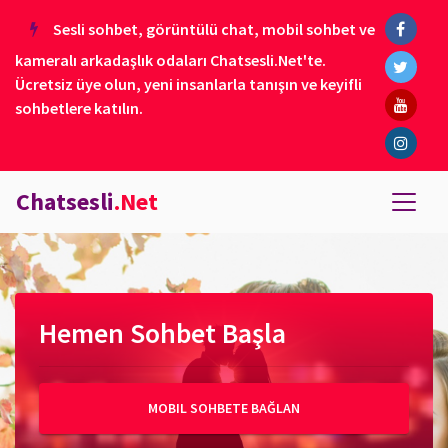
Sesli sohbet, görüntülü chat, mobil sohbet ve
kameralı arkadaşlık odaları Chatsesli.Net'te.
Ücretsiz üye olun, yeni insanlarla tanışın ve keyifli
sohbetlere katılın.
Chatsesli
.Net
Hemen Sohbet Başla
MOBIL SOHBETE BAĞLAN