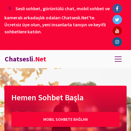
Sesli sohbet, görüntülü chat, mobil sohbet ve
kameralı arkadaşlık odaları Chatsesli.Net'te.
Ücretsiz üye olun, yeni insanlarla tanışın ve keyifli
sohbetlere katılın.
Chatsesli
.Net
Hemen Sohbet Başla
MOBIL SOHBETE BAĞLAN