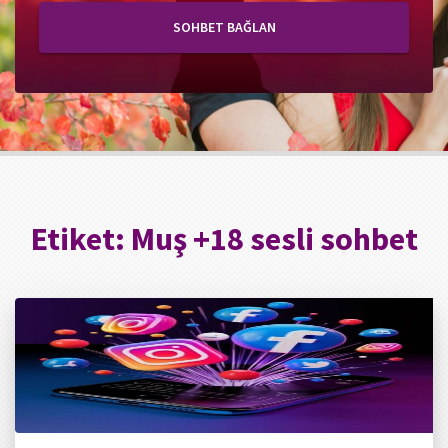
SOHBET BAĞLAN
Etiket:
Muş +18 sesli sohbet