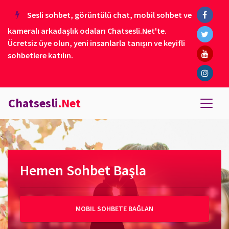
Sesli sohbet, görüntülü chat, mobil sohbet ve
kameralı arkadaşlık odaları Chatsesli.Net'te.
Ücretsiz üye olun, yeni insanlarla tanışın ve keyifli
sohbetlere katılın.
Chatsesli
.Net
Hemen Sohbet Başla
MOBIL SOHBETE BAĞLAN