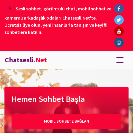
Sesli sohbet, görüntülü chat, mobil sohbet ve
kameralı arkadaşlık odaları Chatsesli.Net'te.
Ücretsiz üye olun, yeni insanlarla tanışın ve keyifli
sohbetlere katılın.
Chatsesli
.Net
Hemen Sohbet Başla
MOBIL SOHBETE BAĞLAN