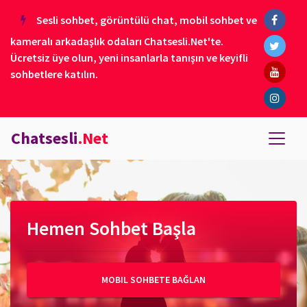
Sesli sohbet, görüntülü chat, mobil sohbet ve
kameralı arkadaşlık odaları Chatsesli.Net'te.
Ücretsiz üye olun, yeni insanlarla tanışın ve keyifli
sohbetlere katılın.
Chatsesli
.Net
Hemen Sohbet Başla
MOBIL SOHBETE BAĞLAN