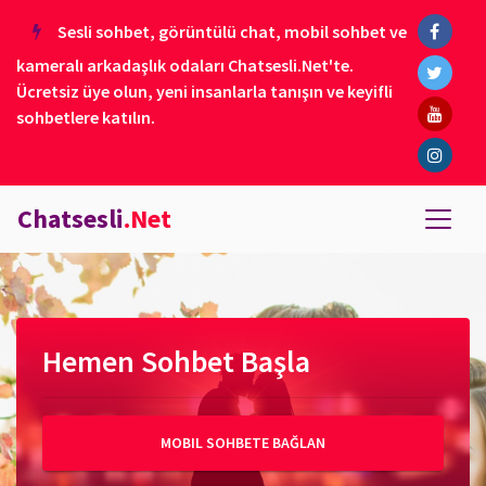
Sesli sohbet, görüntülü chat, mobil sohbet ve
kameralı arkadaşlık odaları Chatsesli.Net'te.
Ücretsiz üye olun, yeni insanlarla tanışın ve keyifli
sohbetlere katılın.
Chatsesli
.Net
Hemen Sohbet Başla
MOBIL SOHBETE BAĞLAN