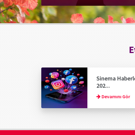
E
Sinema Haberl
202...
Devamını Gör