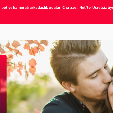
bet ve kameralı arkadaşlık odaları Chatsesli.Net'te. Ücretsiz üye