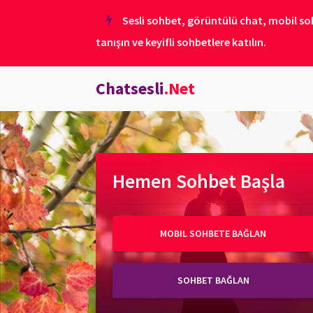
Sesli sohbet, görüntülü chat, mobil soh
tanışın ve keyifli sohbetlere katılın.
Chatsesli
.Net
Hemen Sohbet Başla
MOBIL SOHBETE BAĞLAN
SOHBET BAĞLAN