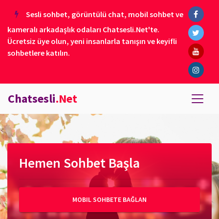
Sesli sohbet, görüntülü chat, mobil sohbet ve
kameralı arkadaşlık odaları Chatsesli.Net'te.
Ücretsiz üye olun, yeni insanlarla tanışın ve keyifli
sohbetlere katılın.
Chatsesli
.Net
Hemen Sohbet Başla
MOBIL SOHBETE BAĞLAN