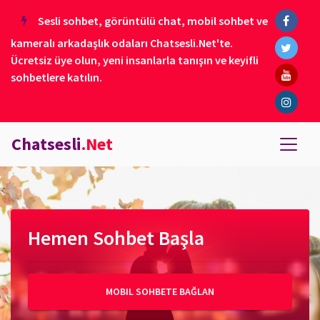
Sesli sohbet, görüntülü chat, mobil sohbet ve
kameralı arkadaşlık odaları Chatsesli.Net'te.
Ücretsiz üye olun, yeni insanlarla tanışın ve keyifli
sohbetlere katılın.
Chatsesli
.Net
Hemen Sohbet Başla
MOBIL SOHBETE BAĞLAN