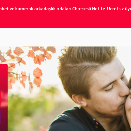
bet ve kameralı arkadaşlık odaları Chatsesli.Net'te. Ücretsiz üye