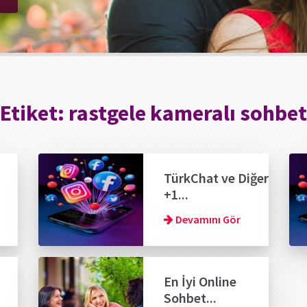
Etiket:
rastgele kameralı sohbet
TürkChat ve Diğer
+1...
Devamını Gör
En İyi Online
Sohbet...