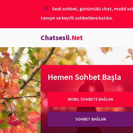
Sesli sohbet, görüntülü chat, mobil soh
tanışın ve keyifli sohbetlere katılın.
Chatsesli
.Net
Hemen Sohbet Başla
MOBIL SOHBETE BAĞLAN
SOHBET BAĞLAN