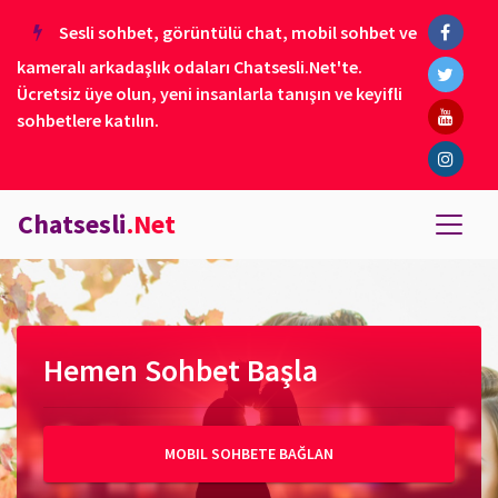
Sesli sohbet, görüntülü chat, mobil sohbet ve
kameralı arkadaşlık odaları Chatsesli.Net'te.
Ücretsiz üye olun, yeni insanlarla tanışın ve keyifli
sohbetlere katılın.
Chatsesli
.Net
Hemen Sohbet Başla
MOBIL SOHBETE BAĞLAN