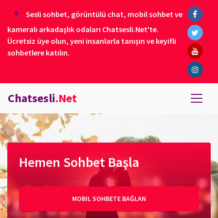
Sesli sohbet, görüntülü chat, mobil sohbet ve
kameralı arkadaşlık odaları Chatsesli.Net'te.
Ücretsiz üye olun, yeni insanlarla tanışın ve keyifli
sohbetlere katılın.
Chatsesli
.Net
Hemen Sohbet Başla
MOBIL SOHBETE BAĞLAN