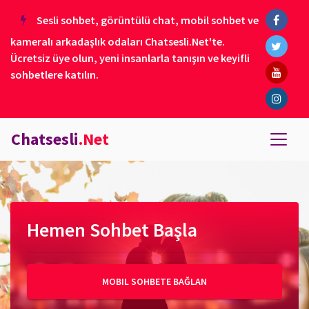
Sesli sohbet, görüntülü chat, mobil sohbet ve
kameralı arkadaşlık odaları Chatsesli.Net'te.
Ücretsiz üye olun, yeni insanlarla tanışın ve keyifli
sohbetlere katılın.
Chatsesli
.Net
Hemen Sohbet Başla
MOBIL SOHBETE BAĞLAN