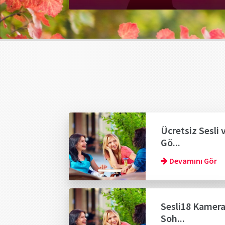
Ücretsiz Sesli 
Gö...
Devamını Gör
Sesli18 Kamera
Soh...