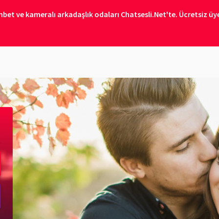
bet ve kameralı arkadaşlık odaları Chatsesli.Net'te. Ücretsiz üye