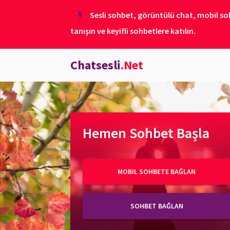
Sesli sohbet, görüntülü chat, mobil soh
tanışın ve keyifli sohbetlere katılın.
Chatsesli
.Net
Hemen Sohbet Başla
MOBIL SOHBETE BAĞLAN
SOHBET BAĞLAN