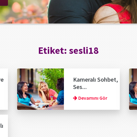
Etiket:
sesli18
ve
Kameralı Sohbet,
Ses...
Devamını Gör
lı