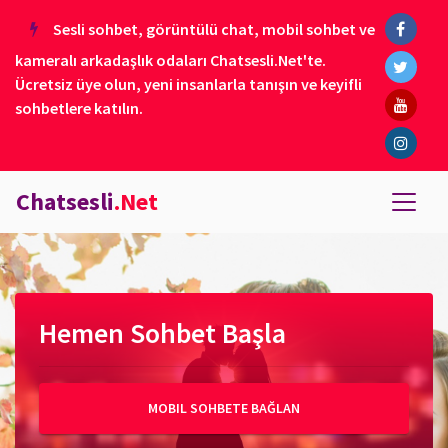
Sesli sohbet, görüntülü chat, mobil sohbet ve
kameralı arkadaşlık odaları Chatsesli.Net'te.
Ücretsiz üye olun, yeni insanlarla tanışın ve keyifli
sohbetlere katılın.
Chatsesli
.Net
Hemen Sohbet Başla
MOBIL SOHBETE BAĞLAN