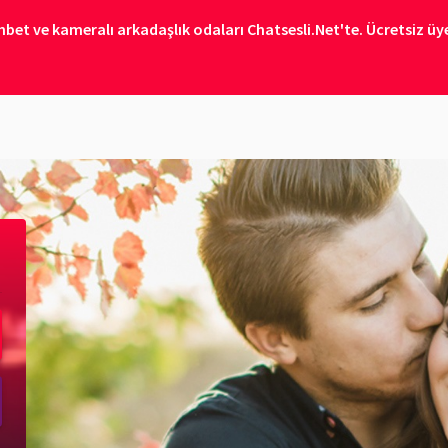
bet ve kameralı arkadaşlık odaları Chatsesli.Net'te. Ücretsiz üye