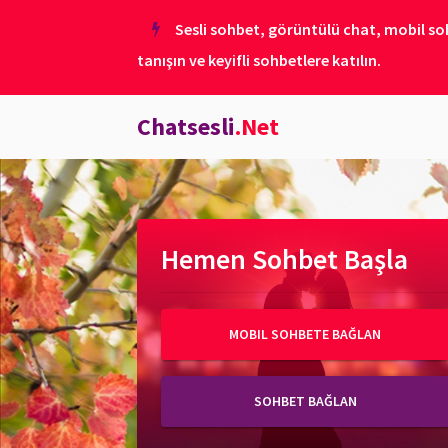
Sesli sohbet, görüntülü chat, mobil soh
tanışın ve keyifli sohbetlere katılın.
Chatsesli
.Net
Hemen Sohbet Başla
MOBIL SOHBETE BAĞLAN
SOHBET BAĞLAN