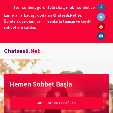
Sesli sohbet, görüntülü chat, mobil sohbet ve
kameralı arkadaşlık odaları Chatsesli.Net'te.
Ücretsiz üye olun, yeni insanlarla tanışın ve keyifli
sohbetlere katılın.
Chatsesli
.Net
Hemen Sohbet Başla
MOBIL SOHBETE BAĞLAN