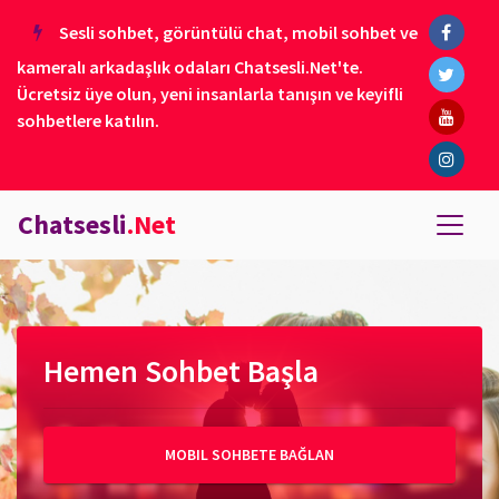
Sesli sohbet, görüntülü chat, mobil sohbet ve
kameralı arkadaşlık odaları Chatsesli.Net'te.
Ücretsiz üye olun, yeni insanlarla tanışın ve keyifli
sohbetlere katılın.
Chatsesli
.Net
Hemen Sohbet Başla
MOBIL SOHBETE BAĞLAN