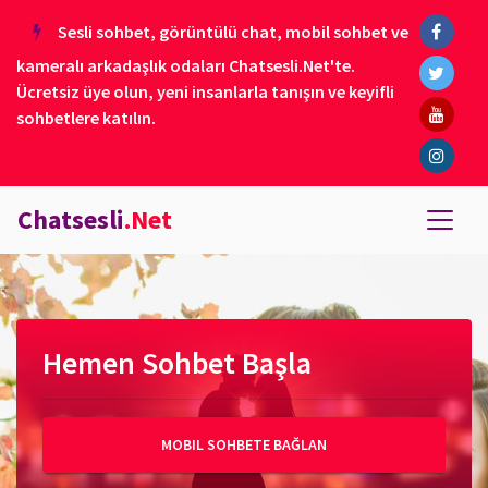
Sesli sohbet, görüntülü chat, mobil sohbet ve
kameralı arkadaşlık odaları Chatsesli.Net'te.
Ücretsiz üye olun, yeni insanlarla tanışın ve keyifli
sohbetlere katılın.
Chatsesli
.Net
Hemen Sohbet Başla
MOBIL SOHBETE BAĞLAN