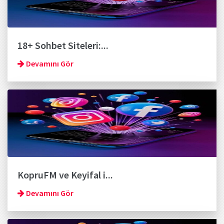
18+ Sohbet Siteleri:...
Devamını Gör
KopruFM ve Keyifal i...
Devamını Gör