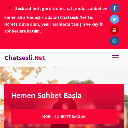
Sesli sohbet, görüntülü chat, mobil sohbet ve
kameralı arkadaşlık odaları Chatsesli.Net'te.
Ücretsiz üye olun, yeni insanlarla tanışın ve keyifli
sohbetlere katılın.
Chatsesli
.Net
Hemen Sohbet Başla
MOBIL SOHBETE BAĞLAN