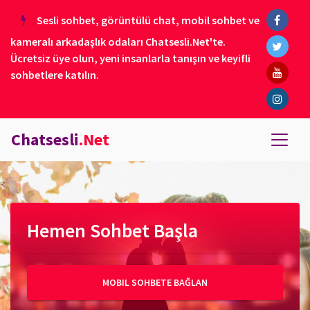
Sesli sohbet, görüntülü chat, mobil sohbet ve
kameralı arkadaşlık odaları Chatsesli.Net'te.
Ücretsiz üye olun, yeni insanlarla tanışın ve keyifli
sohbetlere katılın.
Chatsesli
.Net
Hemen Sohbet Başla
MOBIL SOHBETE BAĞLAN