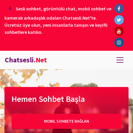
Sesli sohbet, görüntülü chat, mobil sohbet ve
kameralı arkadaşlık odaları Chatsesli.Net'te.
Ücretsiz üye olun, yeni insanlarla tanışın ve keyifli
sohbetlere katılın.
Chatsesli
.Net
Hemen Sohbet Başla
MOBIL SOHBETE BAĞLAN