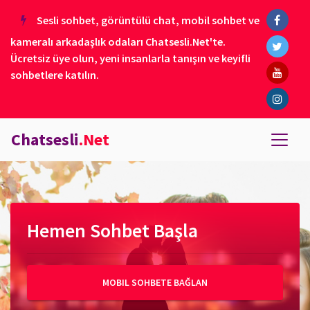
Sesli sohbet, görüntülü chat, mobil sohbet ve
kameralı arkadaşlık odaları Chatsesli.Net'te.
Ücretsiz üye olun, yeni insanlarla tanışın ve keyifli
sohbetlere katılın.
Chatsesli
.Net
Hemen Sohbet Başla
MOBIL SOHBETE BAĞLAN