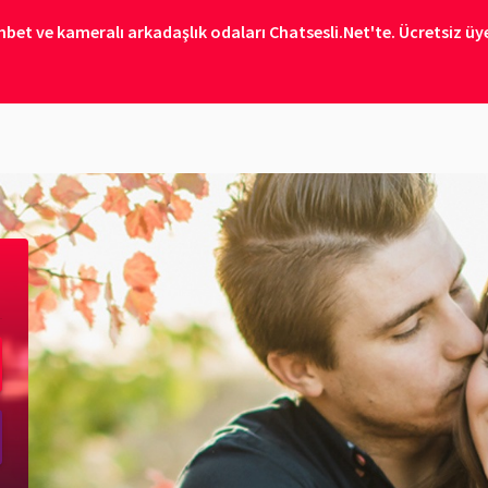
bet ve kameralı arkadaşlık odaları Chatsesli.Net'te. Ücretsiz üye