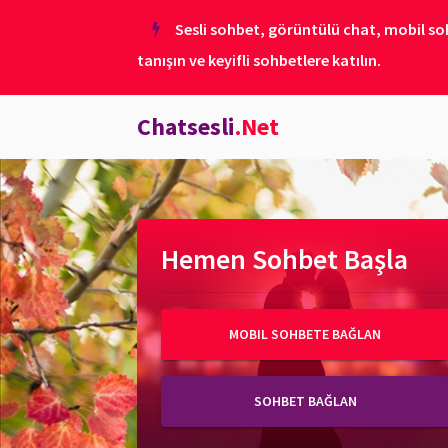
Sesli sohbet, görüntülü chat, mobil soh
tanışın ve keyifli sohbetlere katılın.
Chatsesli
.Net
Hemen Sohbet Başla
MOBIL SOHBETE BAĞLAN
SOHBET BAĞLAN