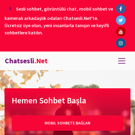
Sesli sohbet, görüntülü chat, mobil sohbet ve
kameralı arkadaşlık odaları Chatsesli.Net'te.
Ücretsiz üye olun, yeni insanlarla tanışın ve keyifli
sohbetlere katılın.
Chatsesli
.Net
Hemen Sohbet Başla
MOBIL SOHBETE BAĞLAN