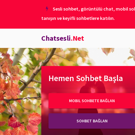
Sesli sohbet, görüntülü chat, mobil soh
tanışın ve keyifli sohbetlere katılın.
Chatsesli
.Net
Hemen Sohbet Başla
MOBIL SOHBETE BAĞLAN
SOHBET BAĞLAN