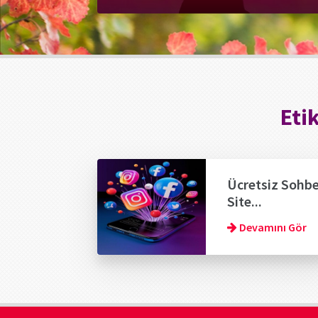
Eti
Ücretsiz Sohb
Site...
Devamını Gör