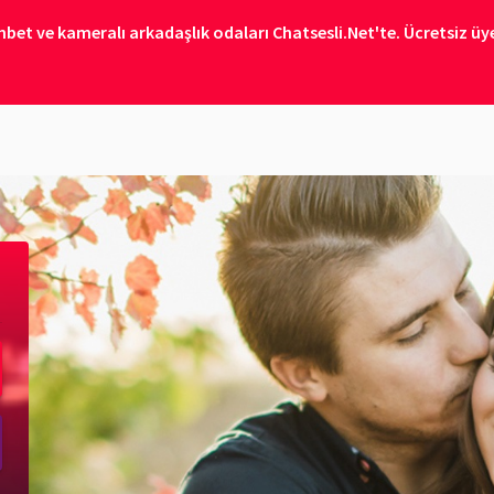
bet ve kameralı arkadaşlık odaları Chatsesli.Net'te. Ücretsiz üye