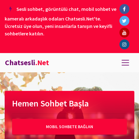
Sesli sohbet, görüntülü chat, mobil sohbet ve
kameralı arkadaşlık odaları Chatsesli.Net'te.
Ücretsiz üye olun, yeni insanlarla tanışın ve keyifli
sohbetlere katılın.
Chatsesli
.Net
Hemen Sohbet Başla
MOBIL SOHBETE BAĞLAN