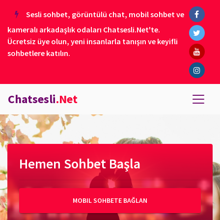
Sesli sohbet, görüntülü chat, mobil sohbet ve
kameralı arkadaşlık odaları Chatsesli.Net'te.
Ücretsiz üye olun, yeni insanlarla tanışın ve keyifli
sohbetlere katılın.
Chatsesli
.Net
Hemen Sohbet Başla
MOBIL SOHBETE BAĞLAN