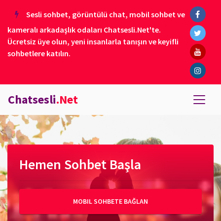
Sesli sohbet, görüntülü chat, mobil sohbet ve
kameralı arkadaşlık odaları Chatsesli.Net'te.
Ücretsiz üye olun, yeni insanlarla tanışın ve keyifli
sohbetlere katılın.
Chatsesli
.Net
Hemen Sohbet Başla
MOBIL SOHBETE BAĞLAN