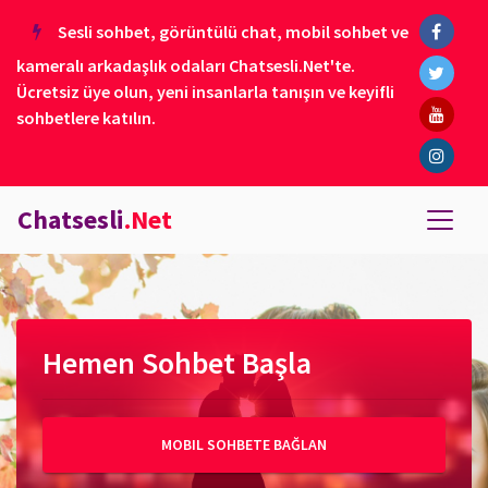
Sesli sohbet, görüntülü chat, mobil sohbet ve
kameralı arkadaşlık odaları Chatsesli.Net'te.
Ücretsiz üye olun, yeni insanlarla tanışın ve keyifli
sohbetlere katılın.
Chatsesli
.Net
Hemen Sohbet Başla
MOBIL SOHBETE BAĞLAN