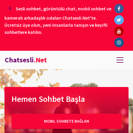
Sesli sohbet, görüntülü chat, mobil sohbet ve
kameralı arkadaşlık odaları Chatsesli.Net'te.
Ücretsiz üye olun, yeni insanlarla tanışın ve keyifli
sohbetlere katılın.
Chatsesli
.Net
Hemen Sohbet Başla
MOBIL SOHBETE BAĞLAN