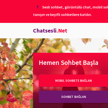
Sesli sohbet, görüntülü chat, mobil soh
tanışın ve keyifli sohbetlere katılın.
Chatsesli
.Net
Hemen Sohbet Başla
MOBIL SOHBETE BAĞLAN
SOHBET BAĞLAN