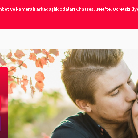
bet ve kameralı arkadaşlık odaları Chatsesli.Net'te. Ücretsiz üye