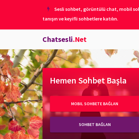
Sesli sohbet, görüntülü chat, mobil soh
tanışın ve keyifli sohbetlere katılın.
Chatsesli
.Net
Hemen Sohbet Başla
MOBIL SOHBETE BAĞLAN
SOHBET BAĞLAN