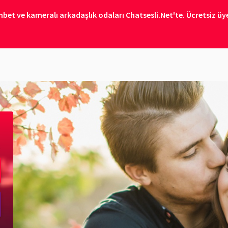
bet ve kameralı arkadaşlık odaları Chatsesli.Net'te. Ücretsiz üye