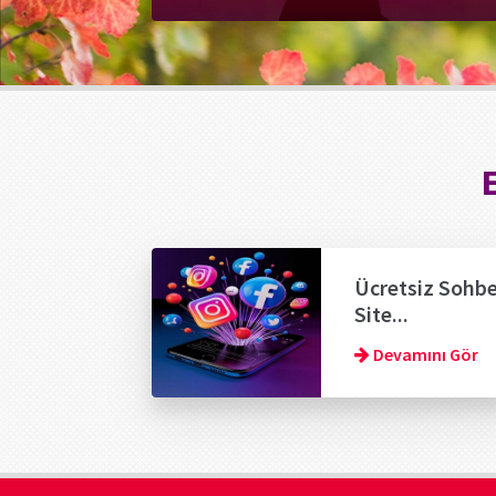
Ücretsiz Sohb
Site...
Devamını Gör