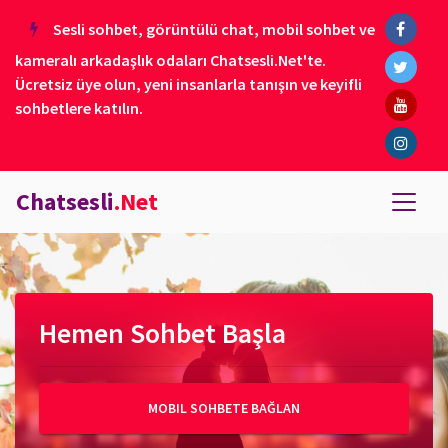
Sesli sohbet, görüntülü chat, mobil sohbet ve
kameralı arkadaşlık odaları Chatsesli.Net'te.
Ücretsiz üye olun, yeni insanlarla tanışın ve keyifli
sohbetlere katılın.
Chatsesli
.Net
Hemen Sohbet Başla
MOBIL SOHBETE BAĞLAN